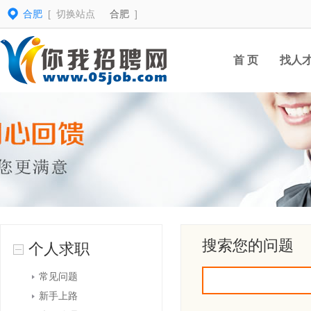
合肥
[ 切换站点
合肥
]
首 页
找人
搜索您的问题
个人求职
常见问题
新手上路