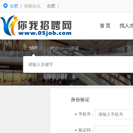
合肥
[ 切换站点
合肥
]
首 页
找人
招聘
转让
求租
身份验证
手机号：
验证码：