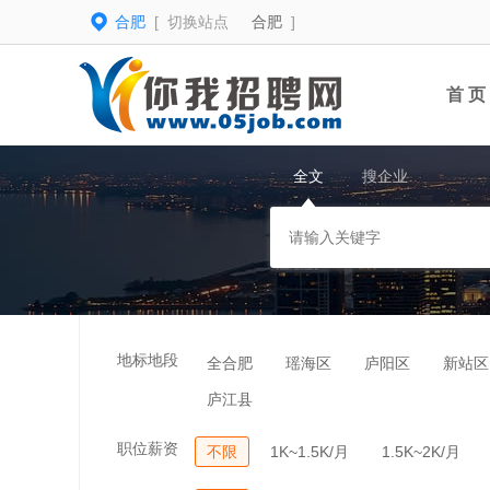
合肥
[ 切换站点
合肥
]
首 页
全文
搜企业
地标地段
全合肥
瑶海区
庐阳区
新站区
庐江县
职位薪资
不限
1K~1.5K/月
1.5K~2K/月