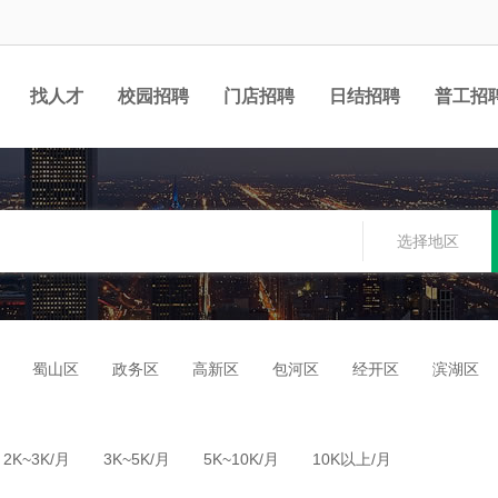
找人才
校园招聘
门店招聘
日结招聘
普工招
选择地区
蜀山区
政务区
高新区
包河区
经开区
滨湖区
2K~3K/月
3K~5K/月
5K~10K/月
10K以上/月