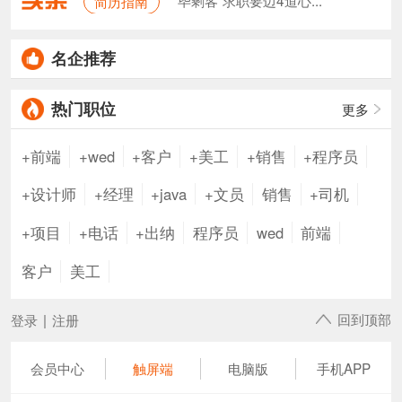
"毕剩客"求职要迈4道心...
简历指南
写好带有“吸引力”的招聘JD！
什么颜色的简历封面更吸引HR？
那些让HR笑喷的简历名称……
名企推荐
热门职位
更多
+前端
+wed
+客户
+美工
+销售
+程序员
+设计师
+经理
+java
+文员
销售
+司机
+项目
+电话
+出纳
程序员
wed
前端
客户
美工
回到顶部
登录
|
注册
会员中心
触屏端
电脑版
手机APP